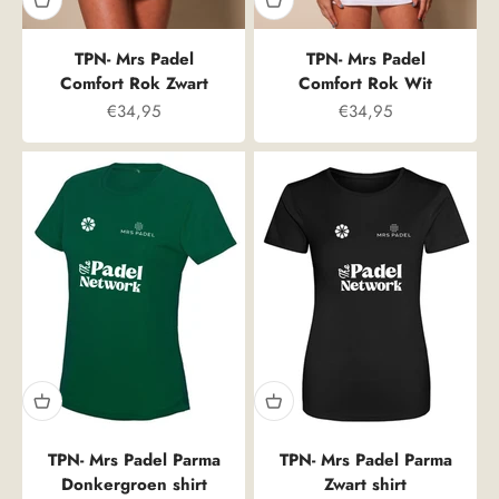
TPN- Mrs Padel
TPN- Mrs Padel
Comfort Rok Zwart
Comfort Rok Wit
Prix spécial
Prix spécial
€34,95
€34,95
TPN- Mrs Padel Parma
TPN- Mrs Padel Parma
Donkergroen shirt
Zwart shirt