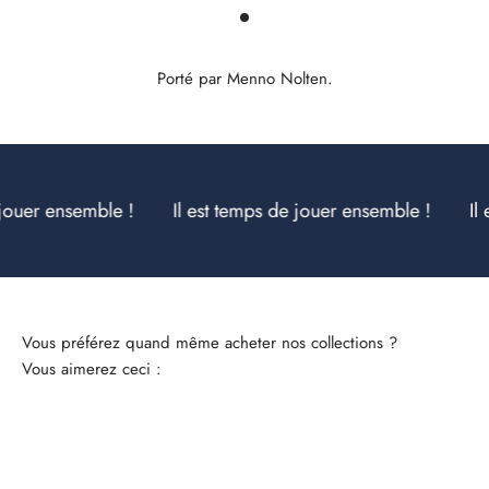
Porté par Menno Nolten.
ensemble !
Il est temps de jouer ensemble !
Il est te
Vous aimerez ceci :
Ensembles complets
Ch