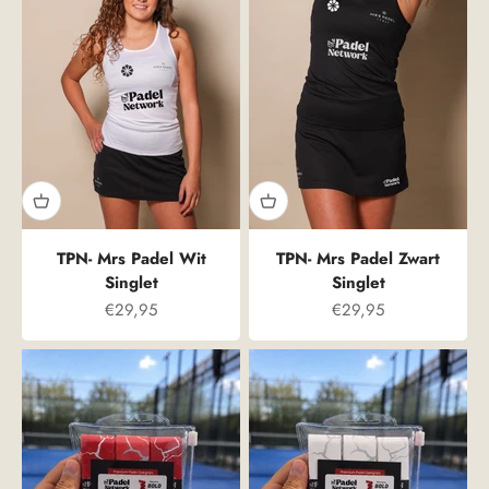
TPN- Mrs Padel Wit
TPN- Mrs Padel Zwart
Singlet
Singlet
Prix spécial
Prix spécial
€29,95
€29,95