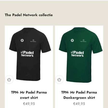
The Padel Network collectie
TPN- Mr Padel Parma
TPN- Mr Padel Parma
zwart shirt
Donkergroen shirt
Prix spécial
Prix spécial
€49,95
€49,95