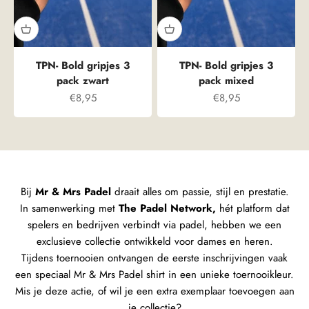
TPN- Bold gripjes 3
TPN- Bold gripjes 3
pack zwart
pack mixed
Aanbiedingsprijs
Aanbiedingsprijs
€8,95
€8,95
Bij
Mr & Mrs Padel
draait alles om passie, stijl en prestatie.
In samenwerking met
The Padel Network,
hét platform dat
spelers en bedrijven verbindt via padel, hebben we een
exclusieve collectie ontwikkeld voor dames en heren.
Tijdens toernooien ontvangen de eerste inschrijvingen vaak
een speciaal Mr & Mrs Padel shirt in een unieke toernooikleur.
Mis je deze actie, of wil je een extra exemplaar toevoegen aan
je collectie?