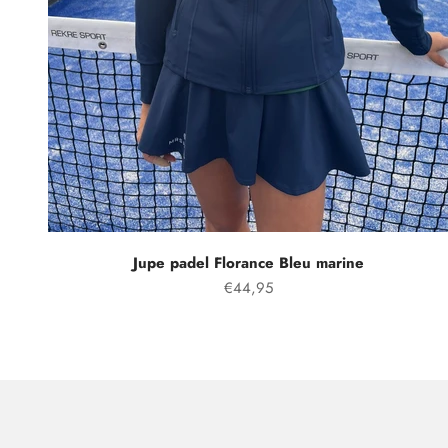
Jupe padel Florance Bleu marine
Prix spécial
€44,95