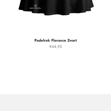
Padelrok Florance Zwart
Prix spécial
€44,95