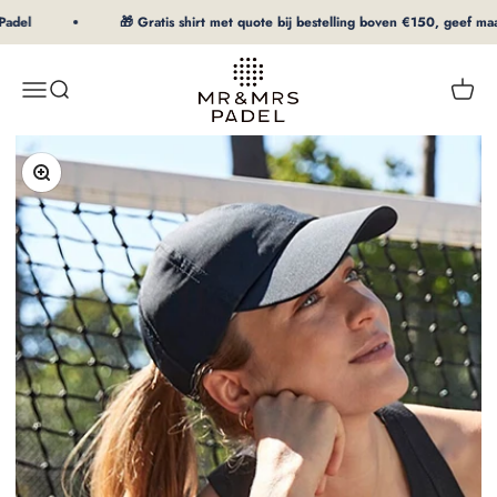
Al contenuto
adel
🎁 Gratis shirt met quote bij bestelling boven €150, geef maat 
mrpadel.com
Menu
Ricerca
Carrel
Zoom avanti/indietro