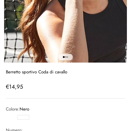
All'articolo 1
All'articolo 2
All'articolo 3
Berretto sportivo Coda di cavallo
Prezzo speciale
€14,95
Colore:
Nero
Nero
Bianco
Numero: