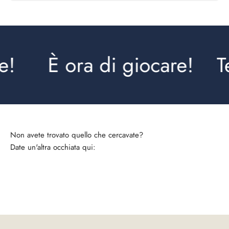
!
È ora di giocare!
Te
Date un'altra occhiata qui:
Camicie