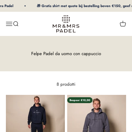
Al contenuto
a Padel
🎁 Gratis shirt met quote bij bestelling boven €150, geef m
mrpadel.com
Menu
Ricerca
Carrel
Felpe Padel da uomo con cappuccio
8 prodotti
Bespaar €10,00