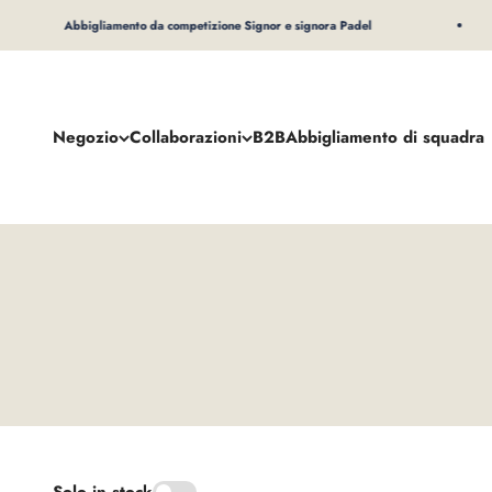
Al contenuto
Abbigliamento da competizione Signor e signora Padel
Negozio
Collaborazioni
B2B
Abbigliamento di squadra