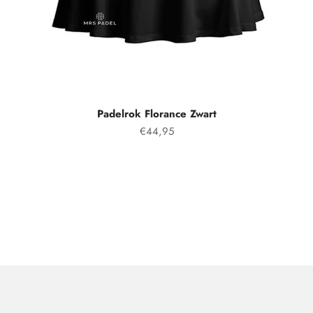
Padelrok Florance Zwart
Prezzo speciale
€44,95