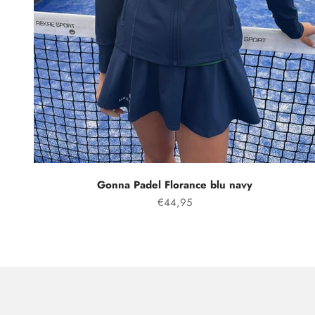
Gonna Padel Florance blu navy
Prezzo speciale
€44,95