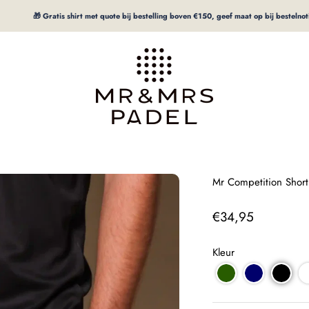
🎁 Gratis shirt met quote bij bestelling boven €150, geef maat op bij bestelnotitie
mrpadel.com
Mr Competition Short
Prezzo speciale
€34,95
Kleur