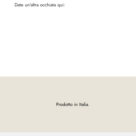
Date un'altra occhiata qui:
Camicie Slimfit
Prodotto in Italia.