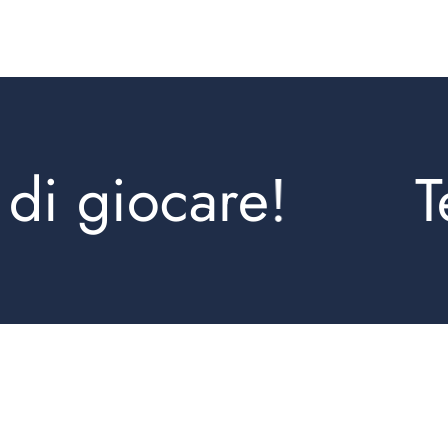
giocare!
Tem