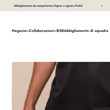
Al contenuto
Abbigliamento da competizione Signor e signora Padel
Negozio
Collaborazioni
B2B
Abbigliamento di squadra