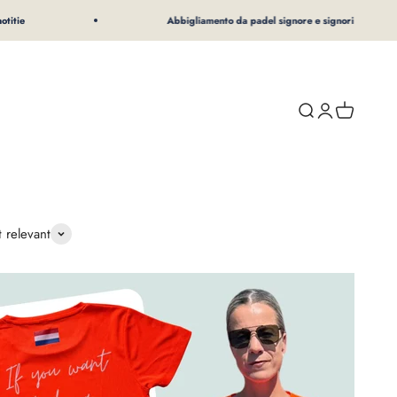
tie
Abbigliamento da padel signore e signori
Ricerca
Accesso
Carrello de
 relevant