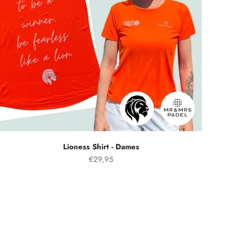
Lioness Shirt - Dames
Prezzo speciale
€29,95