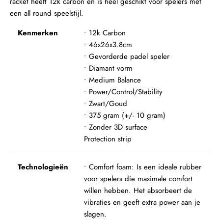
racket heeft 12k carbon en is heel geschikt voor spelers met
een all round speelstijl.
Kenmerken
• 12k Carbon
• 46x26x3.8cm
• Gevorderde padel speler
• Diamant vorm
• Medium Balance
• Power/Control/Stability
• Zwart/Goud
• 375 gram (+/- 10 gram)
• Zonder 3D surface
Protection strip
Technologieën
• Comfort foam: Is een ideale rubber
voor spelers die maximale comfort
willen hebben. Het absorbeert de
vibraties en geeft extra power aan je
slagen.