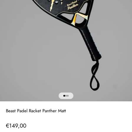
Naar artikel 1
Naar artikel 2
Naar artikel 3
Beast Padel Racket Panther Matt
Aanbiedingsprijs
€149,00