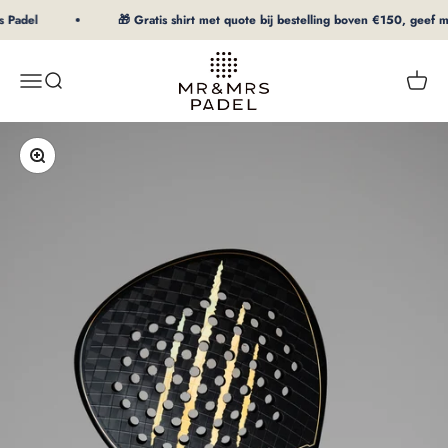
Naar inhoud
Padel
🎁 Gratis shirt met quote bij bestelling boven €150, geef maa
mrpadel.com
Menu
Zoeken
Winke
In-/uitzoomen