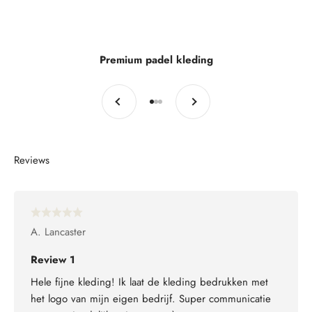
Premium padel kleding
Vorige
Volgende
Naar artikel 1
Naar artikel 2
Naar artikel 3
A. Lancaster
Review 1
Hele fijne kleding! Ik laat de kleding bedrukken met
het logo van mijn eigen bedrijf. Super communicatie