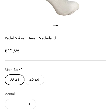
Naar artikel 1
Naar artikel 2
Naar artikel 3
Padel Sokken Heren Nederland
Aanbiedingsprijs
€12,95
Maat:
36-41
36-41
42-46
Aantal: