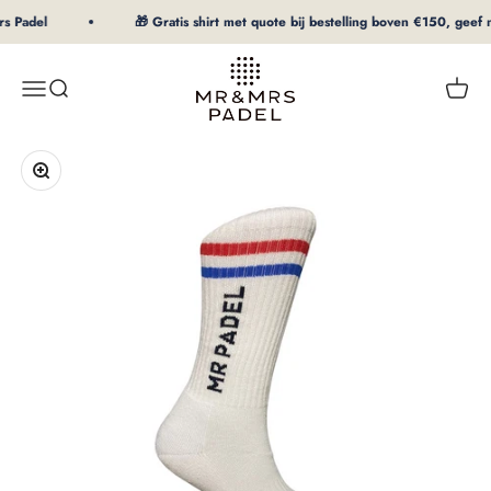
Naar inhoud
s Padel
🎁 Gratis shirt met quote bij bestelling boven €150, geef ma
mrpadel.com
Menu
Zoeken
Winke
In-/uitzoomen