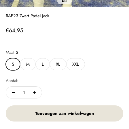
Naar artikel 1
Naar artikel 2
Naar artikel 3
RAF23 Zwart Padel Jack
Aanbiedingsprijs
€64,95
Maat:
S
S
M
L
XL
XXL
Aantal:
Toevoegen aan winkelwagen