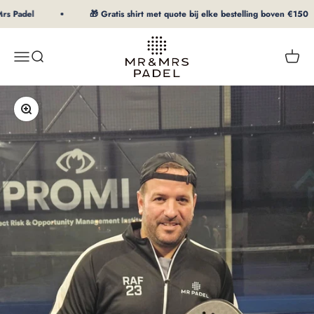
Naar inhoud
s Padel
🎁 Gratis shirt met quote bij elke bestelling boven €150
mrpadel.com
Menu
Zoeken
Winke
In-/uitzoomen