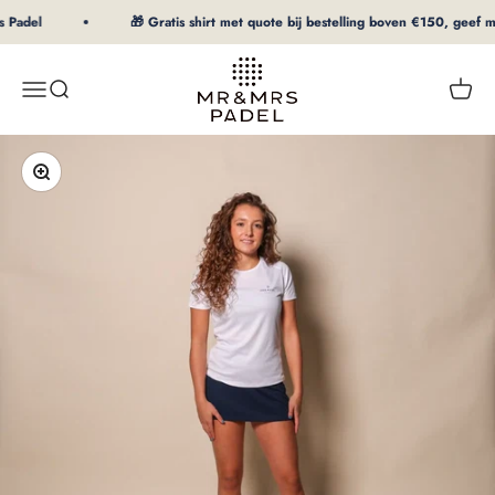
Naar inhoud
 Padel
🎁 Gratis shirt met quote bij bestelling boven €150, geef maa
mrpadel.com
Menu
Zoeken
Winke
In-/uitzoomen