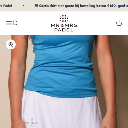
Naar inhoud
 Padel
🎁 Gratis shirt met quote bij bestelling boven €150, geef ma
mrpadel.com
Menu
Zoeken
Winke
In-/uitzoomen