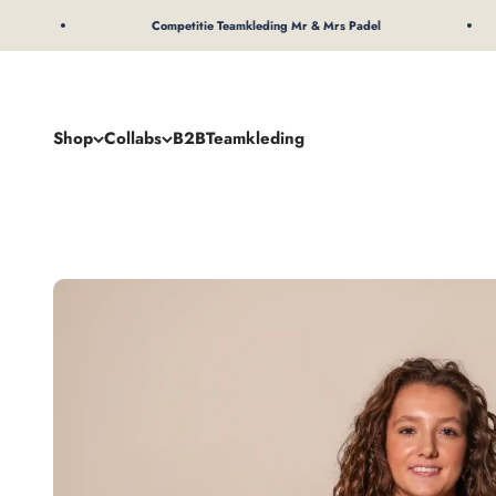
Naar inhoud
Competitie Teamkleding Mr & Mrs Padel
Shop
Collabs
B2B
Teamkleding