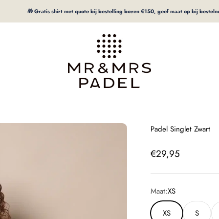
🎁 Gratis shirt met quote bij bestelling boven €150, geef maat op bij bestelnotitie
mrpadel.com
Padel Singlet Zwart
Aanbiedingsprijs
€29,95
Maat:
XS
XS
S