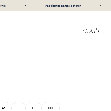
Padeloutfits Dames & Heren
Zoeken
Inloggen
Winkelwa
M
L
XL
XXL