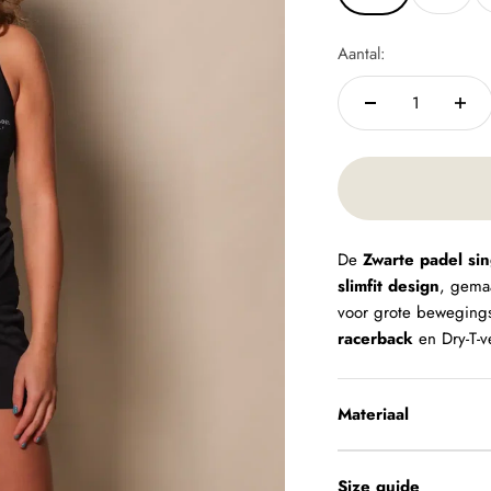
Aantal:
De
Zwarte padel sin
slimfit design
, gema
voor grote bewegings
racerback
en Dry-T-v
Materiaal
Size guide