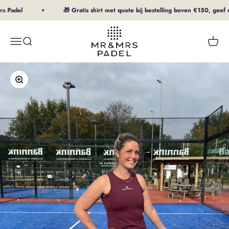
Naar inhoud
s Padel
🎁 Gratis shirt met quote bij bestelling boven €150, geef ma
mrpadel.com
Menu
Zoeken
Winke
In-/uitzoomen