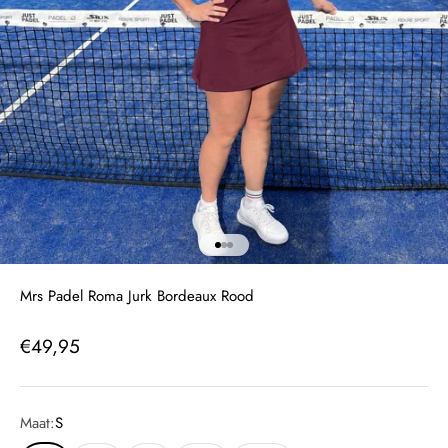
Naar artikel 1
Naar artikel 2
Naar artikel 3
Mrs Padel Roma Jurk Bordeaux Rood
Aanbiedingsprijs
€49,95
Maat:
S