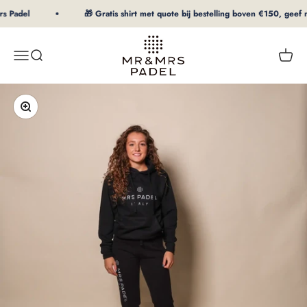
Naar inhoud
s Padel
🎁 Gratis shirt met quote bij bestelling boven €150, geef ma
mrpadel.com
Menu
Zoeken
Winke
In-/uitzoomen