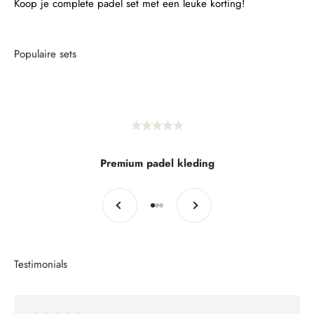
Koop je complete padel set met een leuke korting!
Premium padel kleding
Vorige
Volgende
Naar artikel 1
Naar artikel 2
Naar artikel 3