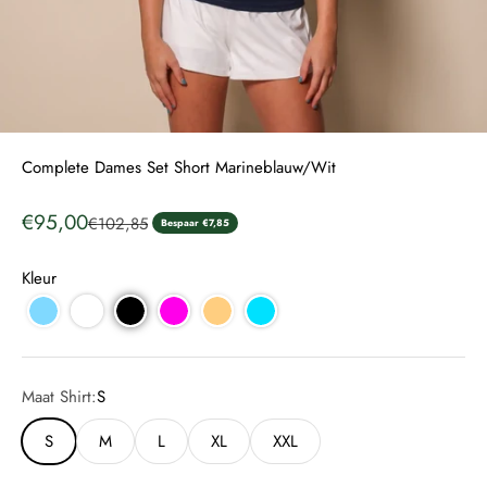
Complete Dames Set Short Marineblauw/Wit
Aanbiedingsprijs
€95,00
Normale prijs
€102,85
Bespaar €7,85
Kleur
Maat Shirt:
S
S
M
L
XL
XXL