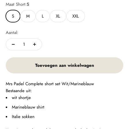
Maat Short:
S
S
M
L
XL
XXL
Aantal:
Toevoegen aan winkelwagen
Mrs Padel Complete short set Wit/Marineblauw
Bestaande uit:
wit shortje
Marineblauw shirt
Italie sokken