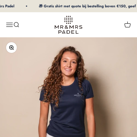
Naar inhoud
s Padel
🎁 Gratis shirt met quote bij bestelling boven €150, geef m
mrpadel.com
Menu
Zoeken
Winke
In-/uitzoomen