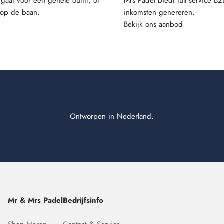
 gaat voor een gehele outfit, of
Mrs Padel biedt full service B
t op de baan.
inkomsten genereren.
Bekijk ons aanbod
Ontworpen in Nederland.
Mr & Mrs Padel
Bedrijfsinfo