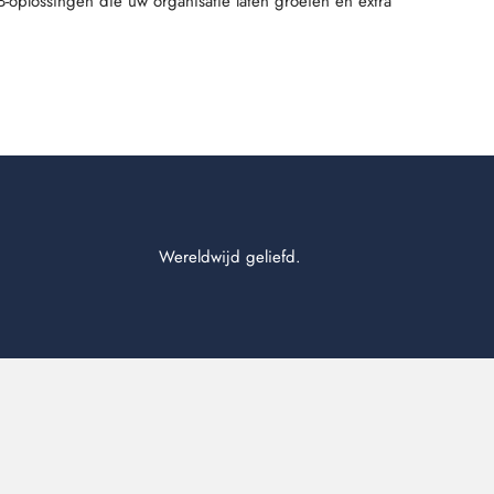
2B-oplossingen die uw organisatie laten groeien én extra
Wereldwijd geliefd.