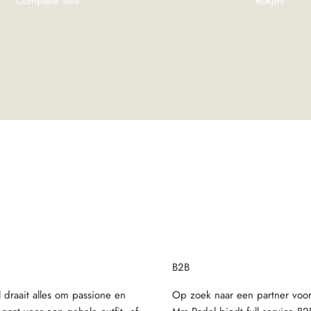
Complete sets
Rokjes
B2B
 draait alles om passione en
Op zoek naar een partner voo