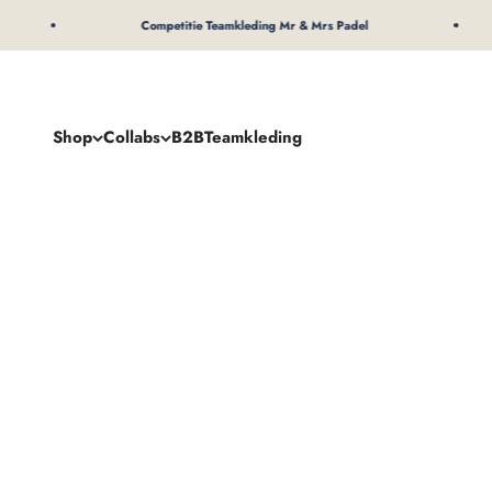
Naar inhoud
Competitie Teamkleding Mr & Mrs Padel
Shop
Collabs
B2B
Teamkleding