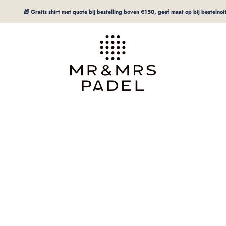
🎁 Gratis shirt met quote bij bestelling boven €150, geef maat op bij bestelnotitie
mrpadel.com
Gedragen door topspeelsters
It's Time to Play!