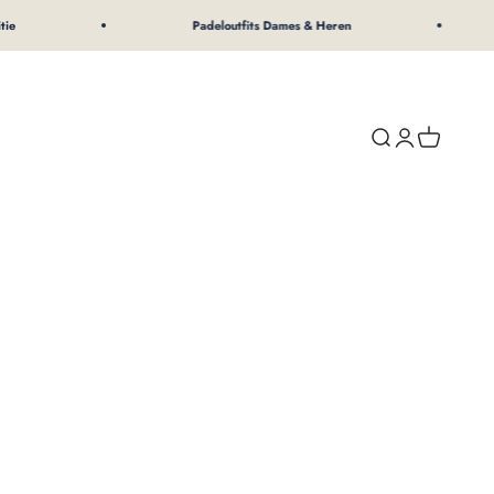
Padeloutfits Dames & Heren
Zoeken
Inloggen
Winkelwa