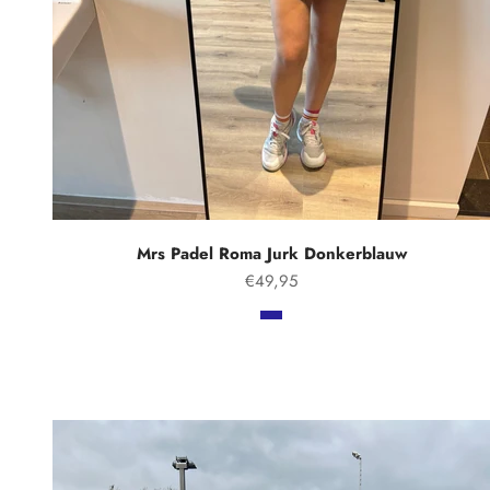
Mrs Padel Roma Jurk Donkerblauw
Aanbiedingsprijs
€49,95
Kleur
Marineblauw