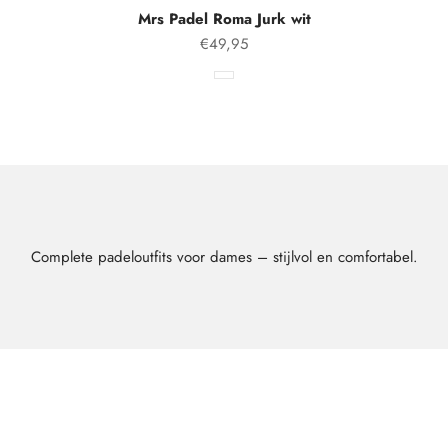
Mrs Padel Roma Jurk wit
Aanbiedingsprijs
€49,95
Kleur
Wit
Complete padeloutfits voor dames – stijlvol en comfortabel.