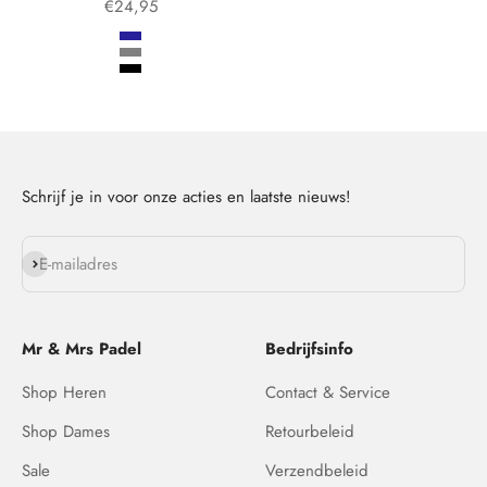
Aanbiedingsprijs
€24,95
Kleur
Marineblauw
Grijs
Zwart
Schrijf je in voor onze acties en laatste nieuws!
Abonneren
E-mailadres
Mr & Mrs Padel
Bedrijfsinfo
Shop Heren
Contact & Service
Shop Dames
Retourbeleid
Sale
Verzendbeleid