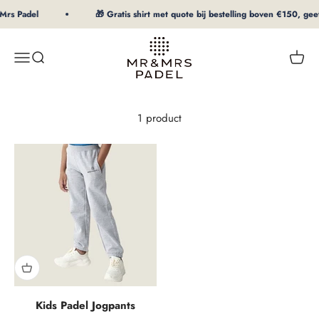
Naar inhoud
Mrs Padel
🎁 Gratis shirt met quote bij bestelling boven €150, geef
mrpadel.com
Menu
Zoeken
Winke
1 product
Kids Padel Jogpants