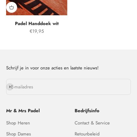
Padel Handdoek wit
Aanbiedingsprijs
€19,95
Schrijf je in voor onze acties en laatste nieuws!
Abonneren
E-mailadres
Mr & Mrs Padel
Bedrijfsinfo
Shop Heren
Contact & Service
Shop Dames
Retourbeleid