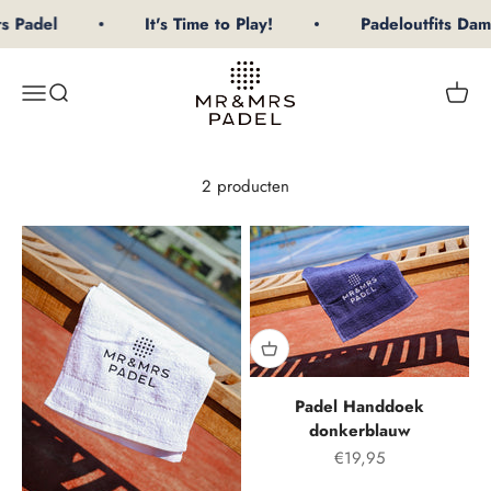
Naar inhoud
s Padel
It's Time to Play!
Padeloutfits Da
mrpadel.com
Menu
Zoeken
Winke
2 producten
Padel Handdoek
donkerblauw
Aanbiedingsprijs
€19,95